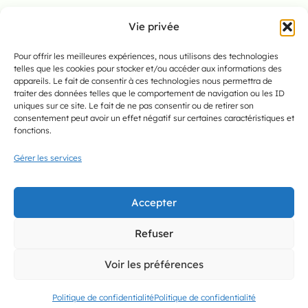
Vie privée
Pour offrir les meilleures expériences, nous utilisons des technologies
telles que les cookies pour stocker et/ou accéder aux informations des
appareils. Le fait de consentir à ces technologies nous permettra de
traiter des données telles que le comportement de navigation ou les ID
uniques sur ce site. Le fait de ne pas consentir ou de retirer son
consentement peut avoir un effet négatif sur certaines caractéristiques et
fonctions.
Gérer les services
International Portugal Business Club est un club
affaire implanté à Pau. Nous rayonnons sur le Béarn
Accepter
et la Bigorre. Développez votre business dans un
cadre convivial.
Refuser
Voir les préférences
06 99 94 78 56
Politique de confidentialité
Politique de confidentialité